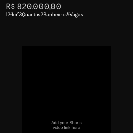
R$ 820.000,00
124
m²
3
Quartos
2
Banheiros
4
Vagas
Add your Shorts
video link here